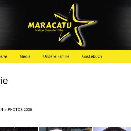
erie
Media
Unsere Familie
Gästebuch
Musik
Jugendmusikschule
Hamburg
ie
Videos
MARACATU Hamburg e.V.
Presse
Links und Freunde
App, Facebook und
EN
»
PHOTOS 2006
Photodoku