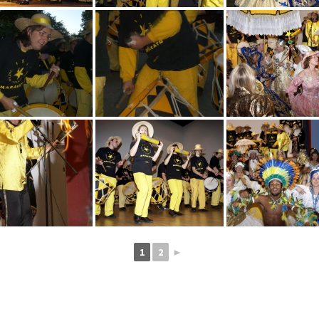
1
2
►