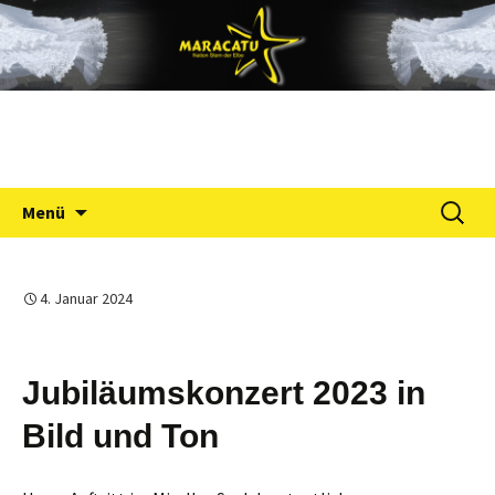
Nation Stern der Elbe
Zum
Maracatu
Inhalt
springen
Suchen
Menü
nach:
4. Januar 2024
Jubiläumskonzert 2023 in
Bild und Ton